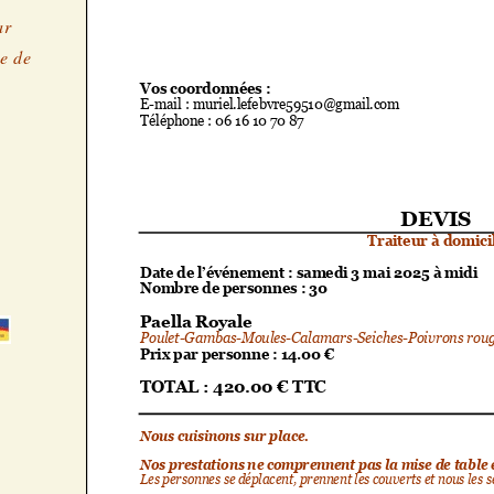
ar
le de